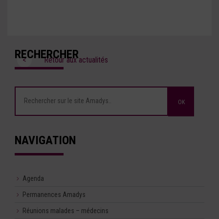
RECHERCHER
<
Retour aux actualités
NAVIGATION
Agenda
Permanences Amadys
Réunions malades – médecins