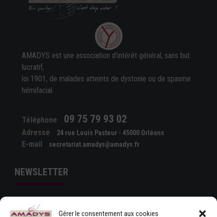
AMADYS est une association d'intérêt général, sans but
lucratif,
loi 1901, de malades atteints de dystonie ou de spasme
hémifacial.
09 75 79 93 02
Téléphone
Adresse
24 rue Louis Pasteur - 45000 Orléans
E-mail
secretariat.amadys@amadys.fr
NEWSLETTER
Gérer le consentement aux cookies