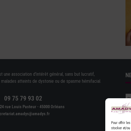
une association d'intérêt général, sans but lucratif,
N
e malades atteints de dystonie ou de spasme hémifacial.
09 75 79 93 02
e
24 rue Louis Pasteur - 45000 Orléans
cretariat.amadys@amadys.fr
Pour offrir l
stocker et/ou