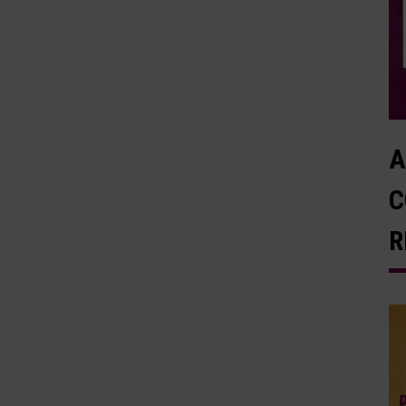
A
C
R