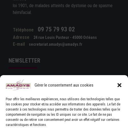
loi 1901, de malades atteints de dystonie ou de spasme
hémifacial.
09 75 79 93 02
Téléphone
Adresse
24 rue Louis Pasteur - 45000 Orléans
E-mail
secretariat.amadys@amadys.fr
NEWSLETTER
Gérer le consentement aux cookies
Pour offrir les meilleures expériences, nous utilisons des technologies telles que
les cookies pour stocker et/ou accéder aux informations des appareils. Le fait de
consentir à ces technologies nous permettra de traiter des données telles que le
comportement de navigation ou les ID uniques sur ce site. Le fait de ne pas
J'ACCEPTE LES CONDITIONS GÉNÉRALES
consentir ou de retirer son consentement peut avoir un effet négatif sur certaines
D'UTILISATION
caractéristiques et fonctions.