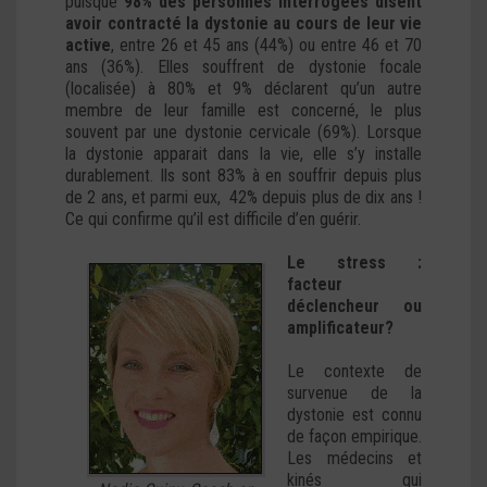
puisque
98% des personnes interrogées disent
avoir contracté la dystonie au cours de leur vie
active
, entre 26 et 45 ans (44%) ou entre 46 et 70
ans (36%). Elles souffrent de dystonie focale
(localisée) à 80% et 9% déclarent qu’un autre
membre de leur famille est concerné, le plus
souvent par une dystonie cervicale (69%). Lorsque
la dystonie apparait dans la vie, elle s’y installe
durablement. Ils sont 83% à en souffrir depuis plus
de 2 ans, et parmi eux, 42% depuis plus de dix ans !
Ce qui confirme qu’il est difficile d’en guérir.
Le stress :
facteur
déclencheur ou
amplificateur?
Le contexte de
survenue de la
dystonie est connu
de façon empirique.
Les médecins et
kinés qui