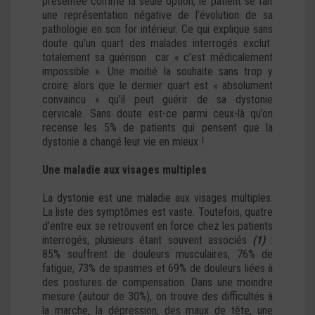
présentée comme la seule option, le patient se fait
une représentation négative de l’évolution de sa
pathologie en son for intérieur. Ce qui explique sans
doute qu’un quart des malades interrogés exclut
totalement sa guérison car « c’est médicalement
impossible ». Une moitié la souhaite sans trop y
croire alors que le dernier quart est « absolument
convaincu » qu’il peut guérir de sa dystonie
cervicale. Sans doute est-ce parmi ceux-là qu’on
recense les 5% de patients qui pensent que la
dystonie a changé leur vie en mieux !
Une maladie aux visages multiples
La dystonie est une maladie aux visages multiples.
La liste des symptômes est vaste. Toutefois, quatre
d’entre eux se retrouvent en force chez les patients
interrogés, plusieurs étant souvent associés
(1)
:
85% souffrent de douleurs musculaires, 76% de
fatigue, 73% de spasmes et 69% de douleurs liées à
des postures de compensation. Dans une moindre
mesure (autour de 30%), on trouve des difficultés à
la marche, la dépression, des maux de tête, une