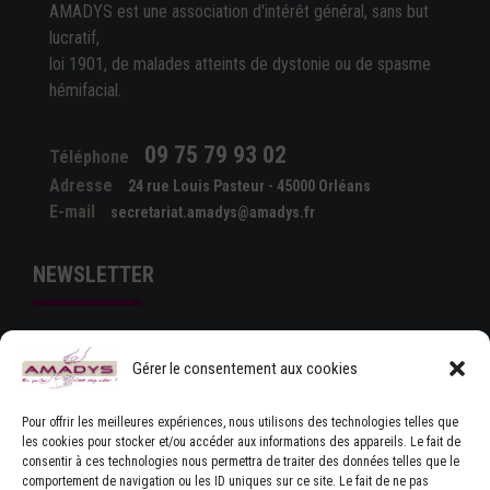
AMADYS est une association d'intérêt général, sans but
lucratif,
loi 1901, de malades atteints de dystonie ou de spasme
hémifacial.
09 75 79 93 02
Téléphone
Adresse
24 rue Louis Pasteur - 45000 Orléans
E-mail
secretariat.amadys@amadys.fr
NEWSLETTER
Gérer le consentement aux cookies
Pour offrir les meilleures expériences, nous utilisons des technologies telles que
les cookies pour stocker et/ou accéder aux informations des appareils. Le fait de
consentir à ces technologies nous permettra de traiter des données telles que le
comportement de navigation ou les ID uniques sur ce site. Le fait de ne pas