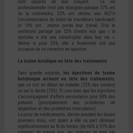
sont séparés de leur conjoint. La vie
professionnelle n’est pas épargnée puisque 37% ont
du la restreindre, 22% ont obtenu une RQTH
(reconnaissance du statut de travailleurs handicapé)
et 19% ont même perdu leur travail. D’où le
sentiment partagé par 52% d’entre eux que « la
dystonie a été une catastrophe dans leur vie ».
Même si pour 25%, elle a finalement été une
occasion de se remettre en question.
La toxine botulique en tête des traitements
Sans grande surprise,
les injections de toxine
botulinique arrivent en tête des traitements
,
que ce soit en début de maladie (72% des sondés)
ou sur la durée (73%). Et ceci bien que les injections
s’accompagnent d’effets secondaires pour 58% des
patients (principalement des problèmes de
déglutition et des problèmes musculaires).
La prise de médicaments, élevée pendant les douze
premiers mois, voit quant à elle sa part diminuer
significativement au fil du temps (de 66% à 51% des
patients) de même que les séances de kiné (de