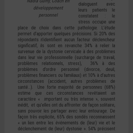
Nadia Guiny, Coach en
dialoguent avec
développement
leurs patients le
personnel
constatent : le
stress occupe une
place de choix dans cette pathologie. L’étude
permet d’apporter quelques précisions. Si 20% des
répondants n’identifient aucun facteur déclencheur
significatif, ils sont en revanche 34% à relier la
survenue de la dystonie cervicale à des problèmes
dans leur vie professionnelle (surcharge de travail,
problèmes relationnels, stress), 36% à des
problèmes d’ordre personnel (divorce, deuil,
problèmes financiers ou familiaux) et 10% à d’autres
circonstances (accident, autres problèmes de
santé…). Une forte majorité de personnes (68%)
estime que ces circonstances revêtaient un
caractère « important ou très intense », souvent
inédit, et qu’elles ont du affronter de façon solitaire,
sans pouvoir les partager avec leur entourage. De
façon très explicite, 65% des sondés reconnaissent
« un lien entre les événements de (leur) vie et le
déclenchement de (leur) dystonie ». 54% précisent