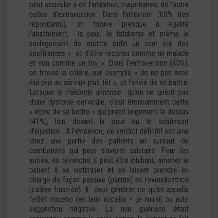
peut assimiler à de l’inhibition, majoritaires, de l’autre
celles d’extraversion. Dans l’inhibition (60% des
répondants), on trouve presque à égalité
l’abattement, la peur, le fatalisme et même le
soulagement de mettre enfin un nom sur des
souffrances « et d’être reconnu comme un malade
et non comme un fou ». Dans l’extraversion (40%),
on trouve la colère, par exemple « de ne pas avoir
été pris au sérieux plus tôt », et l’envie de se battre.
Lorsque le médecin annonce qu’on ne guérit pas
d’une dystonie cervicale, c’est étonnamment cette
« envie de se battre » qui prend largement le dessus
(41%), loin devant la peur ou le sentiment
d’injustice
.
A l’évidence, ce verdict définitif entraine
chez une partie des patients un sursaut de
combativité qui peut s’avérer salutaire. Pour les
autres, en revanche, il peut être inhibant, amener le
patient à se victimiser et se laisser prendre en
charge de façon passive (plainte) ou revendicatrice
(colère frustrée). Il peut générer ce qu’on appelle
l’effet nocebo (en latin nocebo = je nuirai) ou auto
suggestion négative. La non guérison étant