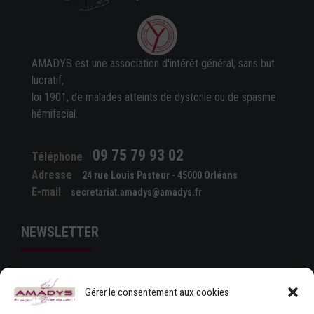
AMADYS est une association d'intérêt général, sans but
lucratif,
loi 1901, de malades atteints de dystonie ou de spasme
hémifacial.
09 75 79 93 02
Téléphone
Adresse
24 rue Louis Pasteur - 45000 Orléans
E-mail
secretariat.amadys@amadys.fr
NEWSLETTER
Gérer le consentement aux cookies