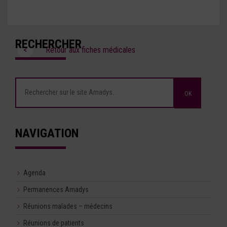
RECHERCHER
<
Retour aux fiches médicales
NAVIGATION
Agenda
Permanences Amadys
Réunions malades – médecins
Réunions de patients