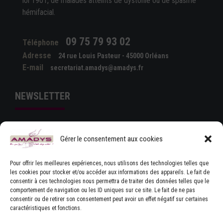
loi 1901, de malades atteints de dystonie ou de spasme
hémifacial.
09 75 79 93 02
Téléphone
Adresse
24 rue Louis Pasteur - 45000 Orléans
E-mail
secretariat.amadys@amadys.fr
NEWSLETTER
Gérer le consentement aux cookies
Pour offrir les meilleures expériences, nous utilisons des technologies telles que
les cookies pour stocker et/ou accéder aux informations des appareils. Le fait de
consentir à ces technologies nous permettra de traiter des données telles que le
comportement de navigation ou les ID uniques sur ce site. Le fait de ne pas
J'ACCEPTE LES CONDITIONS GÉNÉRALES
consentir ou de retirer son consentement peut avoir un effet négatif sur certaines
D'UTILISATION
caractéristiques et fonctions.