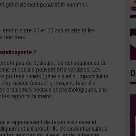
nt généralement pendant le sommeil.
lement entre 50 et 70 ans et atteint les
es hommes.
handicapante ?
alement pas de douleurs, les conséquences du
enne et sociale peuvent être variables. Les
D
re professionnels (gêne visuelle, impossibilité
 disgracieux (aspect grimaçant, faux clin
des problèmes sociaux et psychologiques, une
 les rapports humains.
cial apparaissent de façon insidieuse et
lignement unilatéral). Ils s’étendent ensuite à
nt les muscles de la joue, et de la bouche,