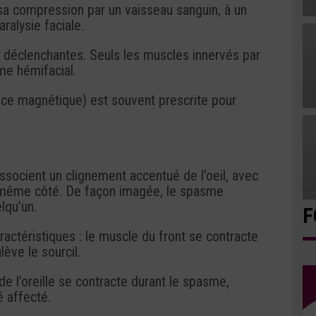
 sa compression par un vaisseau sanguin, à un
ralysie faciale.
 déclenchantes. Seuls les muscles innervés par
me hémifacial.
ce magnétique) est souvent prescrite pour
ssocient un clignement accentué de l’oeil, avec
 même côté. De façon imagée, le spasme
lqu’un.
F
ractéristiques : le muscle du front se contracte
lève le sourcil.
de l’oreille se contracte durant le spasme,
é affecté.