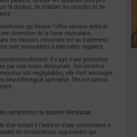
ares patients, lorsque les spasmes sont peu
uer la douleur, de relâcher les muscles et de
ires.
eurotoxine qui bloque l’influx nerveux entre le
i une diminution de la force musculaire.
 dans les muscles concernés est un traitement
ons sont renouvelées à intervalles réguliers.
exceptionnellement. Il s’agit d’une protection
isée par voie neuro-chirurgicale. Son bénéfice
s encourus non négligeables, elle n’est envisagée
u neurochirurgical spécialisé. Elle est surtout
ement…
r les symptômes du spasme hémifacial.
e d’un instant à l’autre et d’une circonstance à
t autant de circonstances aggravantes qui