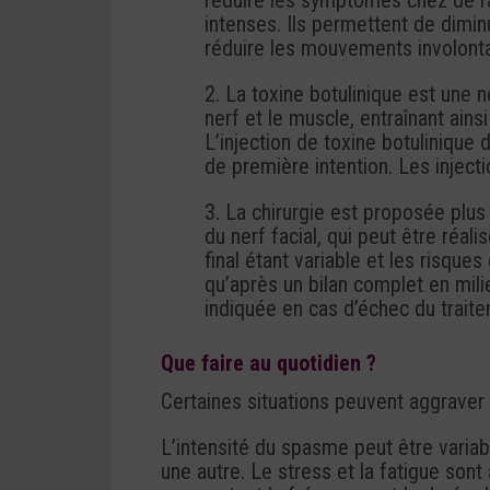
réduire les symptômes chez de r
intenses. Ils permettent de dimin
réduire les mouvements involonta
2. La toxine botulinique est une n
nerf et le muscle, entraînant ains
L’injection de toxine botulinique
de première intention. Les injecti
3. La chirurgie est proposée plus 
du nerf facial, qui peut être réal
final étant variable et les risque
qu’après un bilan complet en milie
indiquée en cas d’échec du trait
Que faire au quotidien ?
Certaines situations peuvent aggrave
L’intensité du spasme peut être variabl
une autre. Le stress et la fatigue son