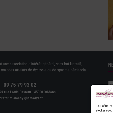
une association d'intérêt général, sans but lucratif,
N
e malades atteints de dystonie ou de spasme hémifacial.
09 75 79 93 02
e
24 rue Louis Pasteur - 45000 Orléans
cretariat.amadys@amadys.fr
Pour offrir l
stocker et/ou