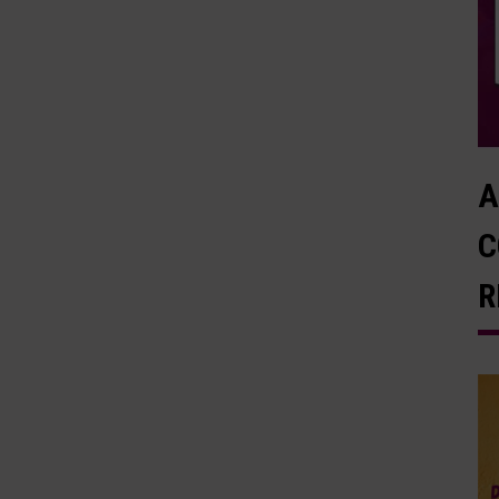
A
C
R