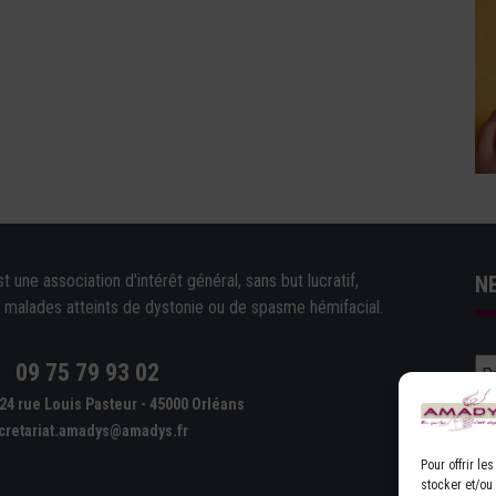
une association d'intérêt général, sans but lucratif,
N
e malades atteints de dystonie ou de spasme hémifacial.
09 75 79 93 02
e
24 rue Louis Pasteur - 45000 Orléans
cretariat.amadys@amadys.fr
Pour offrir l
stocker et/ou