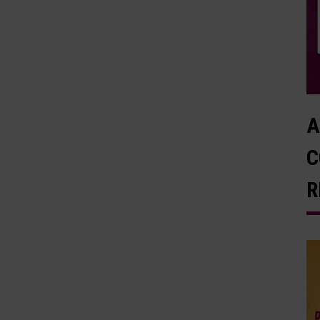
A
C
R