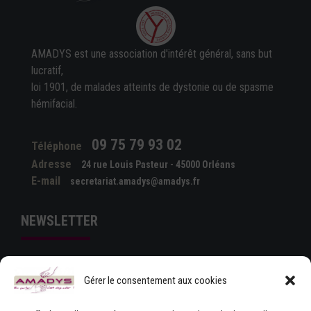
AMADYS est une association d'intérêt général, sans but
lucratif,
loi 1901, de malades atteints de dystonie ou de spasme
hémifacial.
09 75 79 93 02
Téléphone
Adresse
24 rue Louis Pasteur - 45000 Orléans
E-mail
secretariat.amadys@amadys.fr
NEWSLETTER
Gérer le consentement aux cookies