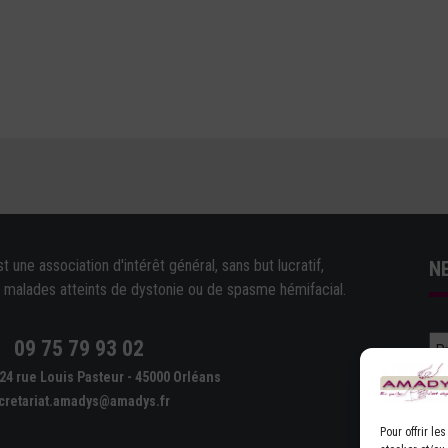
une association d'intérêt général, sans but lucratif,
N
e malades atteints de dystonie ou de spasme hémifacial.
09 75 79 93 02
e
24 rue Louis Pasteur - 45000 Orléans
cretariat.amadys@amadys.fr
Pour offrir l