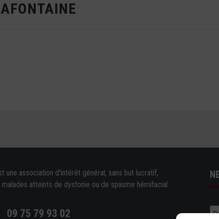
LAFONTAINE
une association d'intérêt général, sans but lucratif,
N
e malades atteints de dystonie ou de spasme hémifacial.
09 75 79 93 02
e