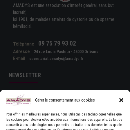
AMADYS est une association d'intérêt général, sans but
lucratif,
loi 1901, de malades atteints de dystonie ou de spasme
hémifacial.
09 75 79 93 02
Téléphone
Adresse
24 rue Louis Pasteur - 45000 Orléans
E-mail
secretariat.amadys@amadys.fr
NEWSLETTER
Gérer le consentement aux cookies
Pour offrir les meilleures expériences, nous utilisons des technologies telles que
les cookies pour stocker et/ou accéder aux informations des appareils. Le fait de
consentir à ces technologies nous permettra de traiter des données telles que le