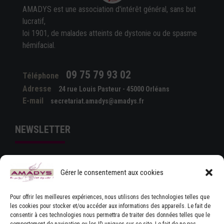
AMADYS est une association d'intérêt général, sans but
lucratif,
loi 1901, de malades atteints de dystonie ou de spasme
hémifacial.
09 75 79 93 02
Téléphone
Adresse
24 rue Louis Pasteur - 45000 Orléans
E-mail
secretariat.amadys@amadys.fr
NEWSLETTER
Gérer le consentement aux cookies
Pour offrir les meilleures expériences, nous utilisons des technologies telles que
les cookies pour stocker et/ou accéder aux informations des appareils. Le fait de
consentir à ces technologies nous permettra de traiter des données telles que le