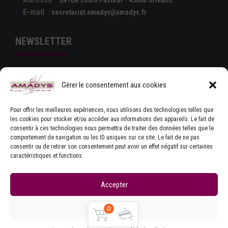
24 rue Louis Pasteur - 45000 Orléans
E-mail
secretariat.amadys@amadys.fr
NEWSLETTER
Gérer le consentement aux cookies
Pour offrir les meilleures expériences, nous utilisons des technologies telles que
les cookies pour stocker et/ou accéder aux informations des appareils. Le fait de
consentir à ces technologies nous permettra de traiter des données telles que le
comportement de navigation ou les ID uniques sur ce site. Le fait de ne pas
J'ACCEPTE LES CONDITIONS GÉNÉRALES
consentir ou de retirer son consentement peut avoir un effet négatif sur certaines
D'UTILISATION
caractéristiques et fonctions.
Accepter
Refuser
0
Copyrights © Amadys
Mentions légales
|
Contact
|
Accueil
|
CGU
|
Parlons Dystonie : charte