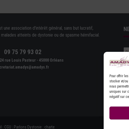
une association d'intérêt général, sans but lucratif,
N
e malades atteints de dystonie ou de spasme hémifacial.
09 75 79 93 02
e
24 rue Louis Pasteur - 45000 Orléans
cretariat.amadys@amadys.fr
Pour offrir l
stocker et/ou
nous permettr
uniques sur ce
D'
négatif sur ce
l
|
CGU
|
Parlons Dystonie : charte