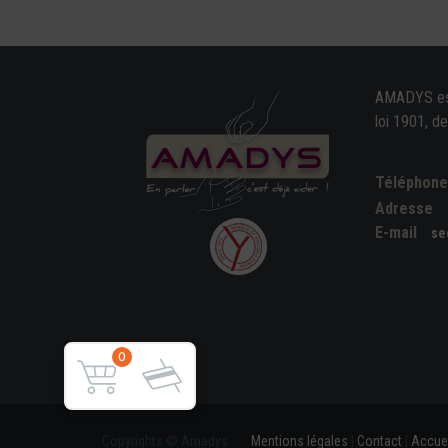
AMADYS est 
loi 1901, d
Téléphon
Adresse
E-mail
se
0
Copyrights © Amadys
Mentions légales
|
Contact
|
Accuei