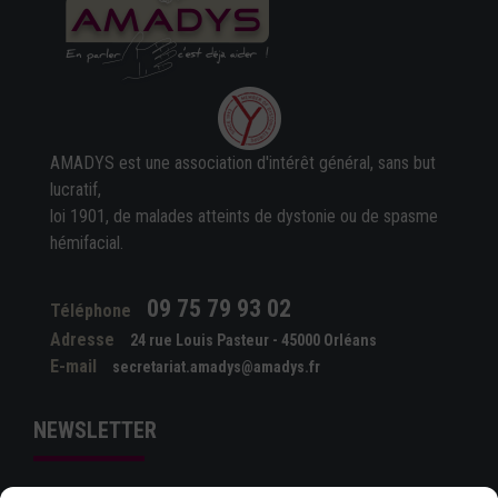
AMADYS est une association d'intérêt général, sans but
lucratif,
loi 1901, de malades atteints de dystonie ou de spasme
hémifacial.
09 75 79 93 02
Téléphone
Adresse
24 rue Louis Pasteur - 45000 Orléans
E-mail
secretariat.amadys@amadys.fr
NEWSLETTER