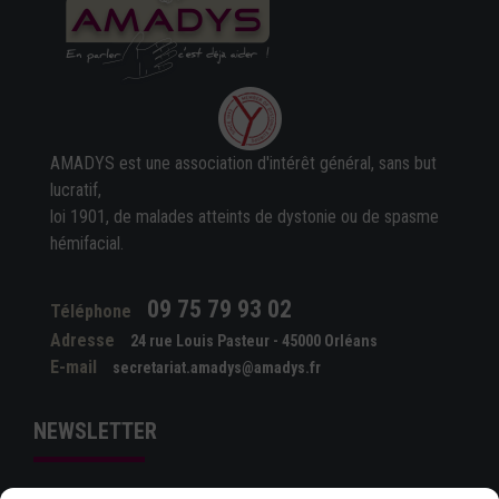
AMADYS est une association d'intérêt général, sans but
lucratif,
loi 1901, de malades atteints de dystonie ou de spasme
hémifacial.
09 75 79 93 02
Téléphone
Adresse
24 rue Louis Pasteur - 45000 Orléans
E-mail
secretariat.amadys@amadys.fr
NEWSLETTER