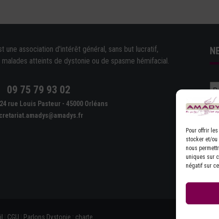
une association d'intérêt général, sans but lucratif,
N
e malades atteints de dystonie ou de spasme hémifacial.
09 75 79 93 02
e
24 rue Louis Pasteur - 45000 Orléans
cretariat.amadys@amadys.fr
Pour offrir l
stocker et/ou
nous permettr
uniques sur ce
D'
négatif sur ce
l
|
CGU
|
Parlons Dystonie : charte