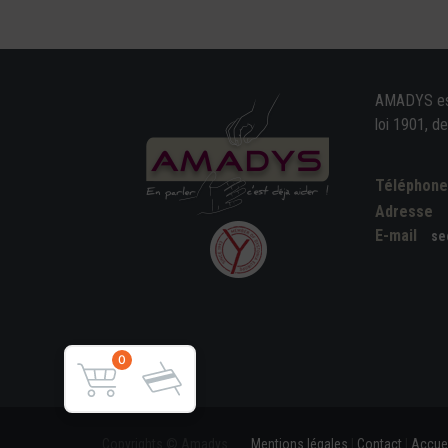
AMADYS est 
loi 1901, d
Téléphon
Adresse
E-mail
se
0
Copyrights © Amadys
Mentions légales
|
Contact
|
Accuei