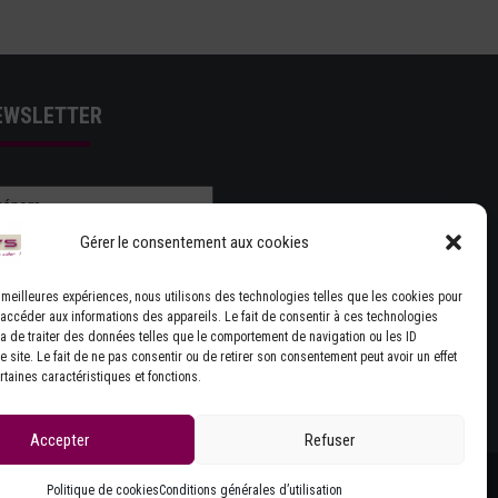
EWSLETTER
Gérer le consentement aux cookies
es meilleures expériences, nous utilisons des technologies telles que les cookies pour
 accéder aux informations des appareils. Le fait de consentir à ces technologies
J'ACCEPTE LES CONDITIONS GÉNÉRALES
a de traiter des données telles que le comportement de navigation ou les ID
 site. Le fait de ne pas consentir ou de retirer son consentement peut avoir un effet
UTILISATION
rtaines caractéristiques et fonctions.
Accepter
Refuser
Politique de cookies
Conditions générales d’utilisation
Site réalisé par