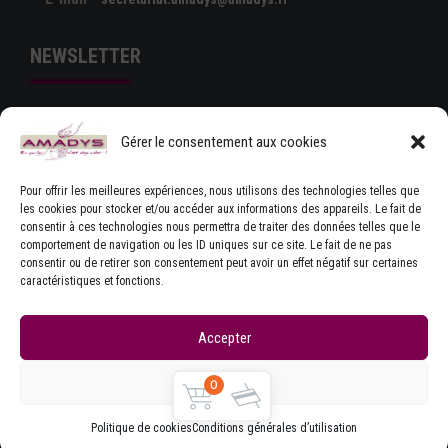
NEWSLETTER
Gérer le consentement aux cookies
Pour offrir les meilleures expériences, nous utilisons des technologies telles que
les cookies pour stocker et/ou accéder aux informations des appareils. Le fait de
consentir à ces technologies nous permettra de traiter des données telles que le
comportement de navigation ou les ID uniques sur ce site. Le fait de ne pas
J'ACCEPTE LES CONDITIONS GÉNÉRALES
consentir ou de retirer son consentement peut avoir un effet négatif sur certaines
D'UTILISATION
caractéristiques et fonctions.
Accepter
Refuser
0
Copyrights © Amadys
Mentions légales
|
Contact
|
Accueil
|
CGU
|
Parlons Dystonie : charte
Politique de cookies
Conditions générales d’utilisation