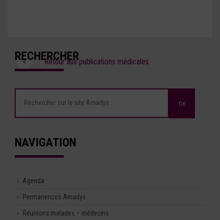
RECHERCHER
<
Retour aux publications médicales
NAVIGATION
Agenda
Permanences Amadys
Réunions malades – médecins