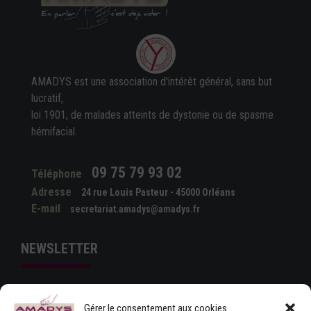
AMADYS est une association d'intérêt général, sans but
lucratif,
loi 1901, de malades atteints de dystonie ou de spasme
hémifacial.
09 75 79 93 02
Téléphone
Adresse
24 rue Louis Pasteur - 45000 Orléans
E-mail
secretariat.amadys@amadys.fr
NEWSLETTER
Gérer le consentement aux cookies