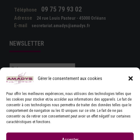
09 75 79 93 02
Téléphone
Adresse
24 rue Louis Pasteur - 45000 Orléans
E-mail
secretariat.amadys@amadys.fr
NEWSLETTER
Gérer le consentement aux cookies
Pour offrir les meilleures expériences, nous utilisons des technologies telles que
les cookies pour stocker et/ou accéder aux informations des appareils. Le fait de
consentir à ces technologies nous permettra de traiter des données telles que le
J'ACCEPTE LES CONDITIONS GÉNÉRALES
comportement de navigation ou les ID uniques sur ce site. Le fait de ne pas
D'UTILISATION
consentir ou de retirer son consentement peut avoir un effet négatif sur certaines
caractéristiques et fonctions.
Accepter