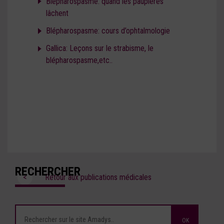
Blépharospasme: quand les paupières
lâchent
Blépharospasme: cours d’ophtalmologie
Gallica: Leçons sur le strabisme, le
blépharospasme,etc..
RECHERCHER
<
Retour aux publications médicales