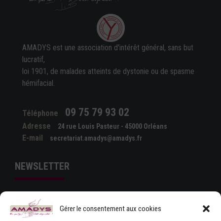
AMADYS est une association d'intérêt général, sans but
lucratif,
loi 1901, de malades atteints de dystonie ou de spasme
hémifacial.
09 75 79 93 02
Téléphone
Adresse
24 rue Louis Pasteur - 45000 Orléans
E-mail
secretariat.amadys@amadys.fr
NEWSLETTER
Gérer le consentement aux cookies