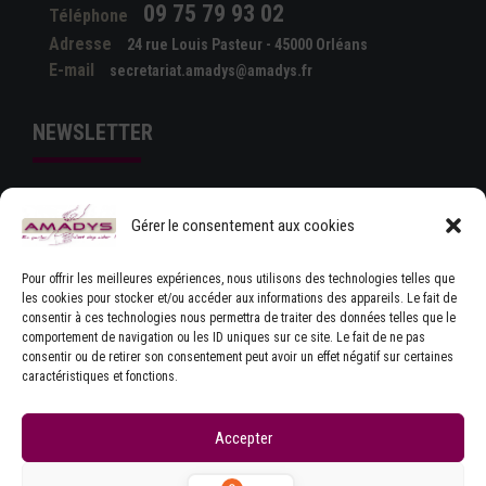
09 75 79 93 02
Téléphone
Adresse
24 rue Louis Pasteur - 45000 Orléans
E-mail
secretariat.amadys@amadys.fr
NEWSLETTER
Gérer le consentement aux cookies
Pour offrir les meilleures expériences, nous utilisons des technologies telles que
les cookies pour stocker et/ou accéder aux informations des appareils. Le fait de
consentir à ces technologies nous permettra de traiter des données telles que le
comportement de navigation ou les ID uniques sur ce site. Le fait de ne pas
J'ACCEPTE LES CONDITIONS GÉNÉRALES
consentir ou de retirer son consentement peut avoir un effet négatif sur certaines
D'UTILISATION
caractéristiques et fonctions.
Accepter