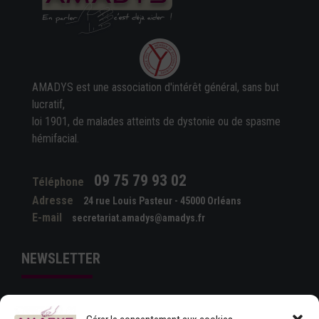
AMADYS est une association d'intérêt général, sans but
lucratif,
loi 1901, de malades atteints de dystonie ou de spasme
hémifacial.
09 75 79 93 02
Téléphone
Adresse
24 rue Louis Pasteur - 45000 Orléans
E-mail
secretariat.amadys@amadys.fr
NEWSLETTER