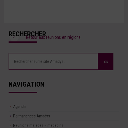
RECHERCHER
<
Retour aux réunions en régions
NAVIGATION
Agenda
Permanences Amadys
Réunions malades – médecins