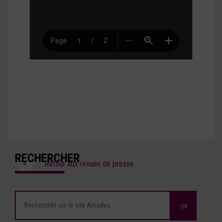
RECHERCHER
<
Retour aux revues de presse