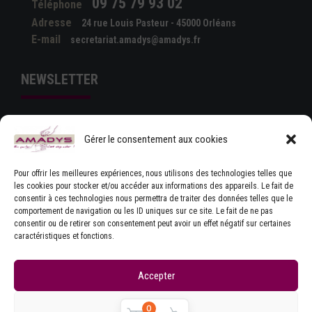
09 75 79 93 02
Téléphone
Adresse
24 rue Louis Pasteur - 45000 Orléans
E-mail
secretariat.amadys@amadys.fr
NEWSLETTER
Gérer le consentement aux cookies
Pour offrir les meilleures expériences, nous utilisons des technologies telles que
les cookies pour stocker et/ou accéder aux informations des appareils. Le fait de
consentir à ces technologies nous permettra de traiter des données telles que le
comportement de navigation ou les ID uniques sur ce site. Le fait de ne pas
J'ACCEPTE LES CONDITIONS GÉNÉRALES
consentir ou de retirer son consentement peut avoir un effet négatif sur certaines
D'UTILISATION
caractéristiques et fonctions.
Accepter
Refuser
0