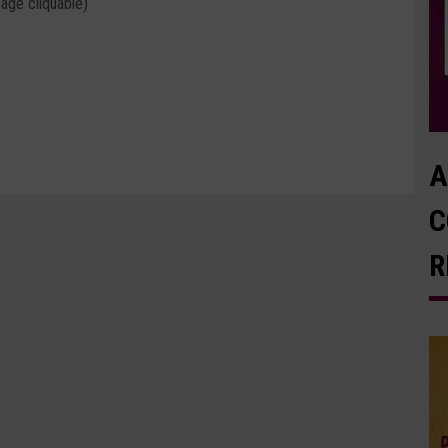
age cliquable)
A
C
R