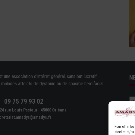
une association d'intérêt général, sans but lucratif,
N
e malades atteints de dystonie ou de spasme hémifacial.
09 75 79 93 02
e
24 rue Louis Pasteur - 45000 Orléans
cretariat.amadys@amadys.fr
Pour offrir l
stocker et/ou