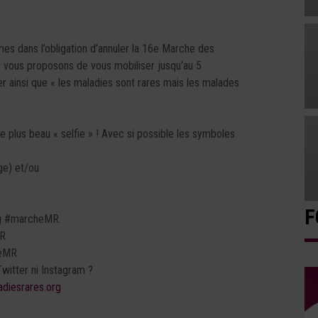
mes dans l’obligation d’annuler la 16e Marche des
 vous proposons de vous mobiliser jusqu’au 5
 ainsi que « les maladies sont rares mais les malades
plus beau « selfie » ! Avec si possible les symboles
:
ge) et/ou
F
ag #marcheMR.
MR
heMR
itter ni Instagram ?
diesrares.org