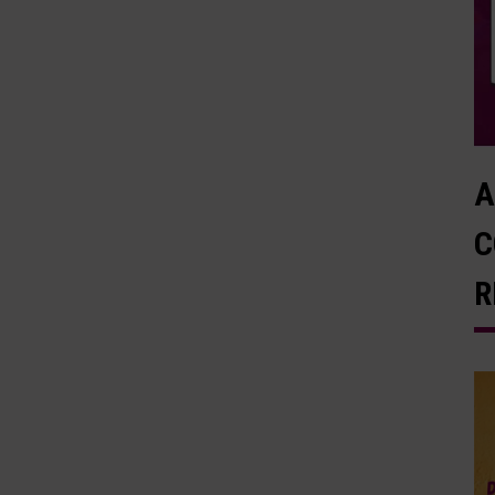
A
C
R