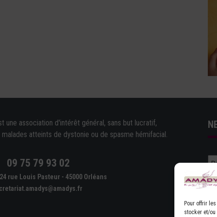
une association d'intérêt général, sans but lucratif,
N
e malades atteints de dystonie ou de spasme hémifacial.
09 75 79 93 02
e
24 rue Louis Pasteur - 45000 Orléans
cretariat.amadys@amadys.fr
Pour offrir l
stocker et/ou