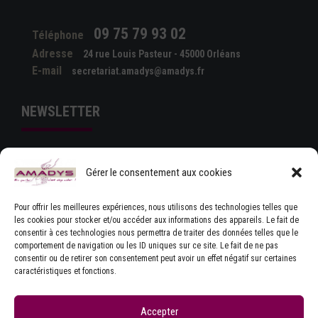
09 75 79 93 02
Téléphone
Adresse
24 rue Louis Pasteur - 45000 Orléans
E-mail
secretariat.amadys@amadys.fr
NEWSLETTER
Gérer le consentement aux cookies
Pour offrir les meilleures expériences, nous utilisons des technologies telles que
les cookies pour stocker et/ou accéder aux informations des appareils. Le fait de
consentir à ces technologies nous permettra de traiter des données telles que le
comportement de navigation ou les ID uniques sur ce site. Le fait de ne pas
J'ACCEPTE LES CONDITIONS GÉNÉRALES
consentir ou de retirer son consentement peut avoir un effet négatif sur certaines
D'UTILISATION
caractéristiques et fonctions.
Accepter