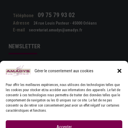
09 75 79 93 02
Téléphone
Adresse
24 rue Louis Pasteur - 45000 Orléans
E-mail
secretariat.amadys@amadys.fr
NEWSLETTER
Gérer le consentement aux cookies
Pour offrir les meilleures expériences, nous utilisons des technologies telles que
les cookies pour stocker et/ou accéder aux informations des appareils. Le fait de
consentir à ces technologies nous permettra de traiter des données telles que le
comportement de navigation ou les ID uniques sur ce site. Le fait de ne pas
J'ACCEPTE LES CONDITIONS GÉNÉRALES
consentir ou de retirer son consentement peut avoir un effet négatif sur certaines
D'UTILISATION
caractéristiques et fonctions.
Accepter