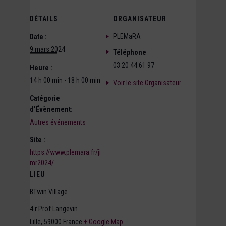
DÉTAILS
ORGANISATEUR
PLEMaRA
Date :
9 mars 2024
Téléphone
03 20 44 61 97
Heure :
14 h 00 min - 18 h 00 min
Voir le site Organisateur
Catégorie
d’Évènement:
Autres événements
Site :
https://www.plemara.fr/ji
mr2024/
LIEU
BTwin Village
4 r Prof Langevin
Lille
,
59000
France
+ Google Map