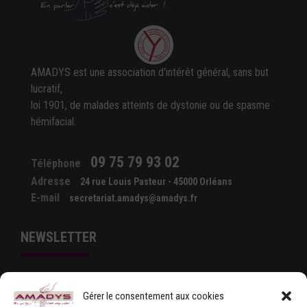
AMADYS est une association d'intérêt général, sans but
lucratif,
loi 1901, de malades atteints de dystonie ou de spasme
hémifacial.
09 75 79 93 02
Téléphone
Adresse
24 rue Louis Pasteur - 45000 Orléans
E-mail
secretariat.amadys@amadys.fr
NEWSLETTER
Gérer le consentement aux cookies