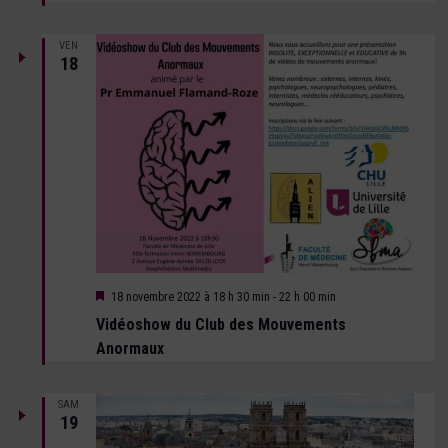
VEN
18
Mis
18 novembre 2022 à 18 h 30 min
-
22 h 00 min
en
Vidéoshow du Club des Mouvements
avant
Anormaux
SAM
19