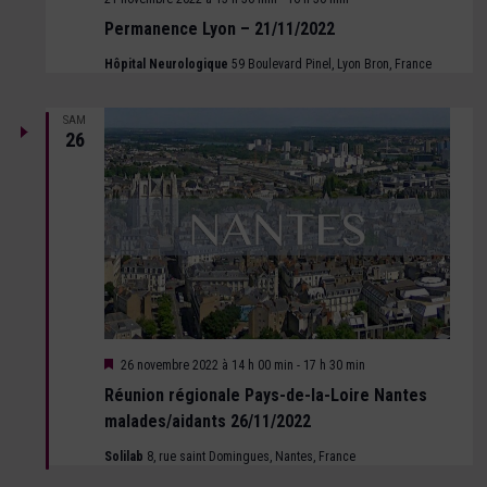
Permanence Lyon – 21/11/2022
Hôpital Neurologique
59 Boulevard Pinel, Lyon Bron, France
SAM
26
Mis
26 novembre 2022 à 14 h 00 min
-
17 h 30 min
en
Réunion régionale Pays-de-la-Loire Nantes
avant
malades/aidants 26/11/2022
Solilab
8, rue saint Domingues, Nantes, France