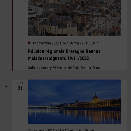
Mis
19 novembre 2022 à 14 h 00 min
-
20 h 00 min
en
Réunion régionale Bretagne Rennes
avant
malades/soignants 19/11/2022
Salle du Landry
29 Avenue de Cork, Rennes, France
LUN
21
21 novembre 2022 à 13 h 30 min
-
16 h 30 min