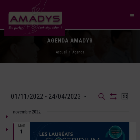
AGENDA AMADYS
Accueil
Agenda
Recherche
01/11/2022
 - 
24/04/2023
Naviga
Recherche
Liste
et
Montrer
SÉLECTIONNEZ
de
Les
navigation
UNE
novembre 2022
Filtres
vues
de
DATE.
Évène
vues
MAR
1
Évènements