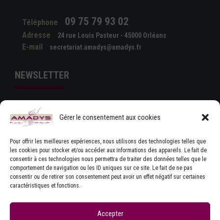
09 75 79 93 02
Téléphone
Adresse
24 rue Louis Pasteur - 45000 Orléans
E-mail
secretariat.amadys@amadys.fr
NEWSLETTER
Gérer le consentement aux cookies
Pour offrir les meilleures expériences, nous utilisons des technologies telles que
les cookies pour stocker et/ou accéder aux informations des appareils. Le fait de
consentir à ces technologies nous permettra de traiter des données telles que le
comportement de navigation ou les ID uniques sur ce site. Le fait de ne pas
J'ACCEPTE LES CONDITIONS GÉNÉRALES
consentir ou de retirer son consentement peut avoir un effet négatif sur certaines
D'UTILISATION
caractéristiques et fonctions.
Accepter