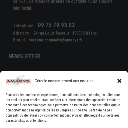
loi 1901, de malades atteints de dystonie ou de spasme
hémifacial.
09 75 79 93 02
Téléphone
Adresse
24 rue Louis Pasteur - 45000 Orléans
E-mail
secretariat.amadys@amadys.fr
NEWSLETTER
Gérer le consentement aux cookies
Pour offrir les meilleures expériences, nous utilisons des technologies telles que
les cookies pour stocker et/ou accéder aux informations des appareils. Le fait de
consentir à ces technologies nous permettra de traiter des données telles que le
comportement de navigation ou les ID uniques sur ce site. Le fait de ne pas
J'ACCEPTE LES CONDITIONS GÉNÉRALES
consentir ou de retirer son consentement peut avoir un effet négatif sur certaines
D'UTILISATION
caractéristiques et fonctions.