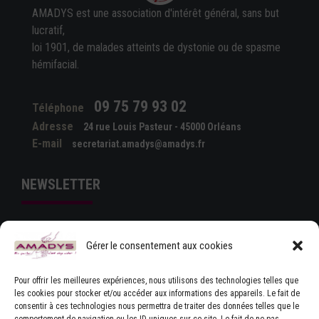
AMADYS est une association d'intérêt général, sans but
lucratif,
loi 1901, de malades atteints de dystonie ou de spasme
hémifacial.
09 75 79 93 02
Téléphone
Adresse
24 rue Louis Pasteur - 45000 Orléans
E-mail
secretariat.amadys@amadys.fr
NEWSLETTER
Gérer le consentement aux cookies
Pour offrir les meilleures expériences, nous utilisons des technologies telles que
les cookies pour stocker et/ou accéder aux informations des appareils. Le fait de
consentir à ces technologies nous permettra de traiter des données telles que le