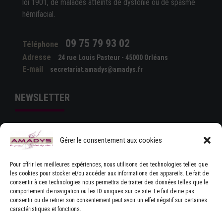
loi 1901, de malades atteints de dystonie ou de spasme
hémifacial.
09 75 79 93 02
Téléphone
Adresse
24 rue Louis Pasteur - 45000 Orléans
E-mail
secretariat.amadys@amadys.fr
NEWSLETTER
Gérer le consentement aux cookies
Pour offrir les meilleures expériences, nous utilisons des technologies telles que
les cookies pour stocker et/ou accéder aux informations des appareils. Le fait de
consentir à ces technologies nous permettra de traiter des données telles que le
comportement de navigation ou les ID uniques sur ce site. Le fait de ne pas
J'ACCEPTE LES CONDITIONS GÉNÉRALES
consentir ou de retirer son consentement peut avoir un effet négatif sur certaines
D'UTILISATION
caractéristiques et fonctions.