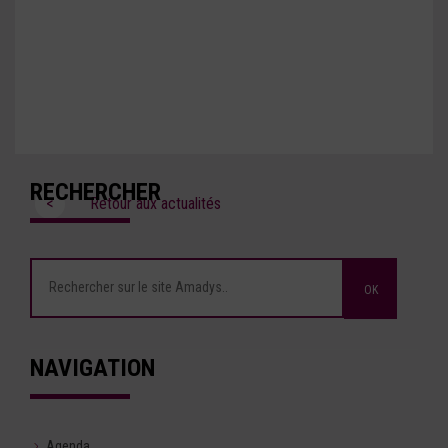
RECHERCHER
<
Retour aux actualités
NAVIGATION
Agenda