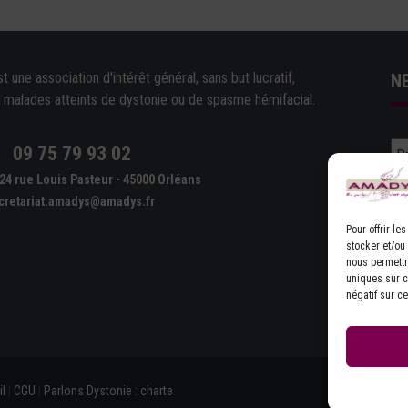
une association d'intérêt général, sans but lucratif,
N
e malades atteints de dystonie ou de spasme hémifacial.
09 75 79 93 02
e
24 rue Louis Pasteur - 45000 Orléans
cretariat.amadys@amadys.fr
Pour offrir l
stocker et/ou
nous permettr
uniques sur ce
D'
négatif sur ce
l
|
CGU
|
Parlons Dystonie : charte