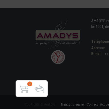
AMADYS est 
loi 1901, d
Téléphon
Adresse
E-mail
se
0
Copyrights © Amadys
Mentions légales
|
Contact
|
Accuei