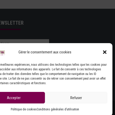
EWSLETTER
Gérer le consentement aux cookies
es meilleures expériences, nous utilisons des technologies telles que les cookies pour
 accéder aux informations des appareils. Le fait de consentir à ces technologies
J'ACCEPTE LES CONDITIONS GÉNÉRALES
a de traiter des données telles que le comportement de navigation ou les ID
 site. Le fait de ne pas consentir ou de retirer son consentement peut avoir un effet
UTILISATION
rtaines caractéristiques et fonctions.
Accepter
Refuser
Politique de cookies
Conditions générales d’utilisation
Site réalisé par